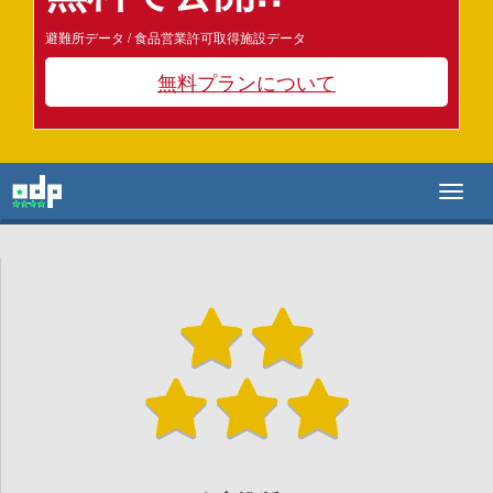
避難所データ / 食品営業許可取得施設データ
無料プランについて
Toggl
naviga