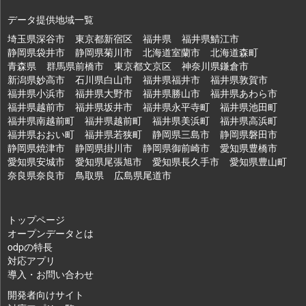
データ提供地域一覧
埼玉県深谷市
東京都新宿区
福井県
福井県鯖江市
静岡県袋井市
静岡県菊川市
北海道室蘭市
北海道森町
青森県
群馬県前橋市
東京都文京区
神奈川県鎌倉市
新潟県妙高市
石川県白山市
福井県福井市
福井県敦賀市
福井県小浜市
福井県大野市
福井県勝山市
福井県あわら市
福井県越前市
福井県坂井市
福井県永平寺町
福井県池田町
福井県南越前町
福井県越前町
福井県美浜町
福井県高浜町
福井県おおい町
福井県若狭町
静岡県三島市
静岡県磐田市
静岡県焼津市
静岡県掛川市
静岡県御前崎市
愛知県豊橋市
愛知県安城市
愛知県尾張旭市
愛知県長久手市
愛知県豊山町
奈良県奈良市
鳥取県
広島県尾道市
トップページ
オープンデータとは
odpの特長
対応アプリ
導入・お問い合わせ
開発者向けサイト